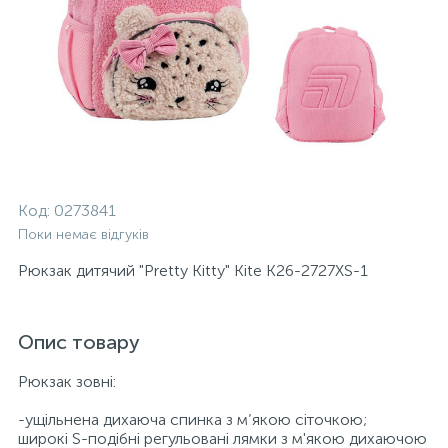
Код:
0273841
Поки немає відгуків
Рюкзак дитячий "Pretty Kitty" Kite K26-2727XS-1
Опис товару
Рюкзак зовні:
-ущільнена дихаюча спинка з м’якою сіточкою;
широкі S-подібні регульовані лямки з м'якою дихаючою