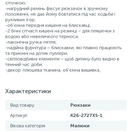
сіточкою;
-нагрудний ремінь фіксує рюкзачок в зручному
положенні, не дає йому бовтатися під час ходьби і
рухливих ігор;
-об'ємна передня кишеня на блискавці;
-2 бічні сітчасті кишені на резинці – для пляшечки з
водою або невеличкого термоса;
-лаконічна ручка-петля;
-надійна фурнітура – блискавки, які плавно працюють
та приємні на дотик пуллери;
-світловідбивні елементи – щоб дитину було видно в
темний час доби;
-декор: плюшева тканина, об'ємна вишивка,
Характеристики
Вид товару
Рюкзаки
Артикул
K26-2727XS-1
Вікова категорія
Малюки