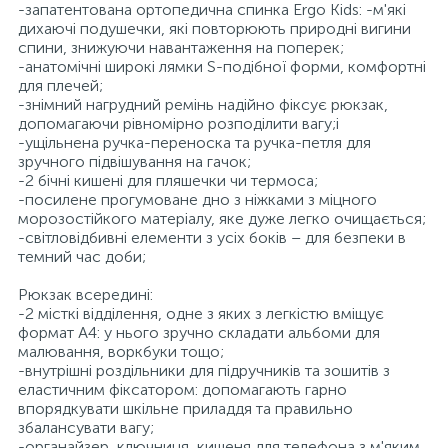
-запатентована ортопедична спинка Ergo Kids: -м'які
дихаючі подушечки, які повторюють природні вигини
спини, знижуючи навантаження на поперек;
-анатомічні широкі лямки S-подібної форми, комфортні
для плечей;
-знімний нагрудний ремінь надійно фіксує рюкзак,
допомагаючи рівномірно розподілити вагу;і
-ущільнена ручка-переноска та ручка-петля для
зручного підвішування на гачок;
-2 бічні кишені для пляшечки чи термоса;
-посилене прогумоване дно з ніжками з міцного
морозостійкого матеріалу, яке дуже легко очищається;
-світловідбивні елементи з усіх боків – для безпеки в
темний час доби;
Рюкзак всередині:
-2 місткі відділення, одне з яких з легкістю вміщує
формат А4: у нього зручно складати альбоми для
малювання, воркбуки тощо;
-внутрішні роздільники для підручників та зошитів з
еластичним фіксатором: допомагають гарно
впорядкувати шкільне приладдя та правильно
збалансувати вагу;
-органайзер, ключниця, кишеня для телефона з м'яким