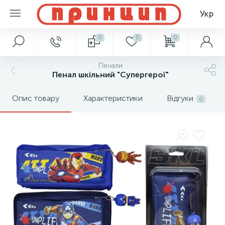
Укр
0
0
0
Пенали
Пенал шкільний "Супергерої"
Опис товару
Характеристики
Відгуки
0