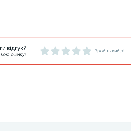
и відгук?
Зробіть вибір!
вою оцінку!