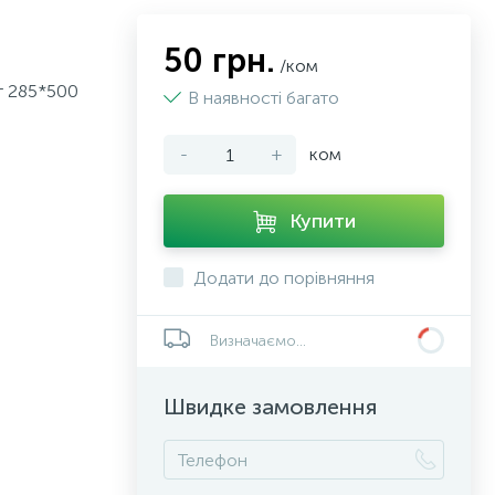
50 грн.
/ком
рт 285*500
В наявності багато
-
+
ком
Купити
Додати до порівняння
Визначаємо...
Швидке замовлення