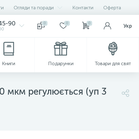
ги
Огляди та поради
Контакти
Оферта
-45-90
0
0
0
Укр
00
Книги
Подарунки
Товари для свят
0 мкм регулюється (уп 3