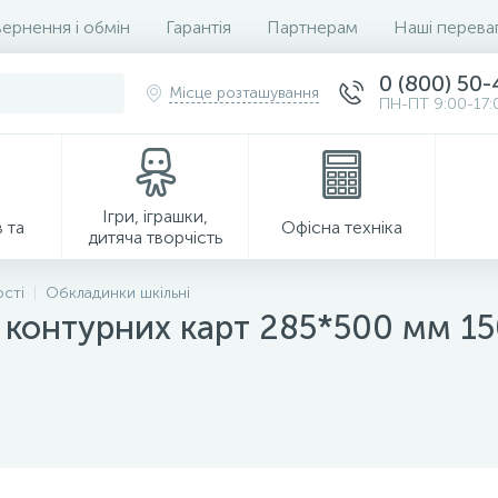
ернення і обмін
Гарантія
Партнерам
Наші перева
0 (800) 50
Місце розташування
ПН-ПТ 9:00-17:
Ігри, іграшки,
 та
Офісна техніка
дитяча творчість
ості
Обкладинки шкільні
і контурних карт 285*500 мм 15
Господарські товари