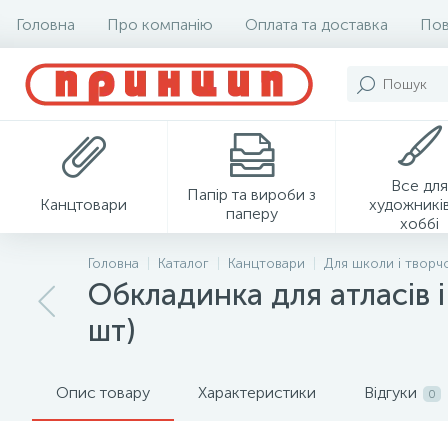
Головна
Про компанію
Оплата та доставка
Пов
Все для
Папір та вироби з
Канцтовари
художників
паперу
хоббі
Головна
Каталог
Канцтовари
Для школи і творч
Обкладинка для атласів 
шт)
Опис товару
Характеристики
Відгуки
0