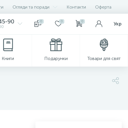
ги
Огляди та поради
Контакти
Оферта
-45-90
0
0
0
Укр
00
Книги
Подарунки
Товари для свят