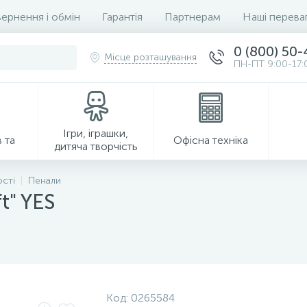
ернення і обмін
Гарантія
Партнерам
Наші перева
0 (800) 50
Місце розташування
ПН-ПТ 9:00-17:
Ігри, іграшки,
 та
Офісна техніка
дитяча творчість
ості
Пенали
t" YES
Господарські товари
Код:
0265584