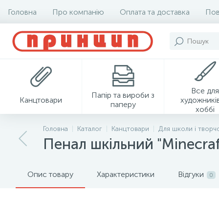
Головна
Про компанію
Оплата та доставка
Пов
Все для
Папір та вироби з
Канцтовари
художників
паперу
хоббі
Головна
Каталог
Канцтовари
Для школи і творч
Пенал шкільний "Minecraf
Опис товару
Характеристики
Відгуки
0