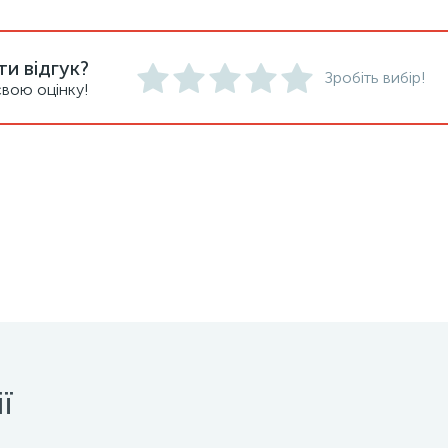
и відгук?
Зробіть вибір!
вою оцінку!
ї