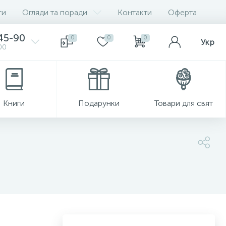
ги
Огляди та поради
Контакти
Оферта
-45-90
0
0
0
Укр
00
Книги
Подарунки
Товари для свят