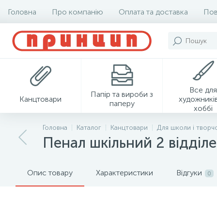
Головна
Про компанію
Оплата та доставка
Пов
Все для
Папір та вироби з
Канцтовари
художників
паперу
хоббі
Головна
Каталог
Канцтовари
Для школи і творч
Пенал шкільний 2 відділ
Опис товару
Характеристики
Відгуки
0