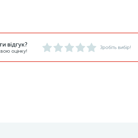
и відгук?
Зробіть вибір!
вою оцінку!