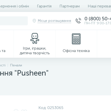
ернення і обмін
Гарантія
Партнерам
Наші перева
0 (800) 50
Місце розташування
ПН-ПТ 9:00-17:
Ігри, іграшки,
 та
Офісна техніка
дитяча творчість
ості
Пенали
ення "Pusheen"
Господарські товари
Код:
0253065