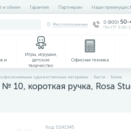
т и обмен
Гарантия
Партнерам
Наши преимущест
50-
0 (800)
Местоположение
ПН-ПТ 9:00-1
Игры, игрушки,
в и
детское
Офисная техника
творчество
рофесиональные художественные материалы
Кисти
Белка
 № 10, короткая ручка, Rosa Stu
Хозтовары
Код:
0241345