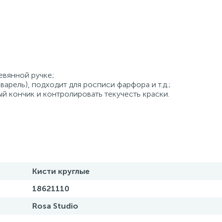
евянной ручке;
варель), подходит для росписи фарфора и т.д.;
й кончик и контролировать текучесть краски.
Кисти круглые
18621110
Rosa Studio