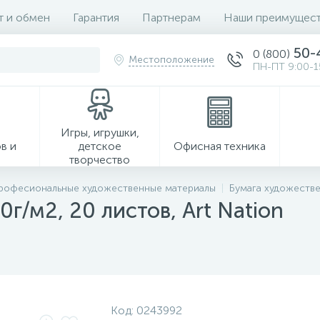
т и обмен
Гарантия
Партнерам
Наши преимущест
50-
0 (800)
Местоположение
ПН-ПТ 9:00-1
Игры, игрушки,
в и
детское
Офисная техника
творчество
рофесиональные художественные материалы
Бумага художеств
0г/м2, 20 листов, Art Nation
Хозтовары
Код:
0243992