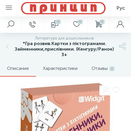
Рус
0
0
0
Литература для дошкольников
*Гра розвив.Картки з піктограмами.
Займенники,прислівники. (Кенгуру/Ранок)
3+
Описание
Характеристики
Отзывы
0