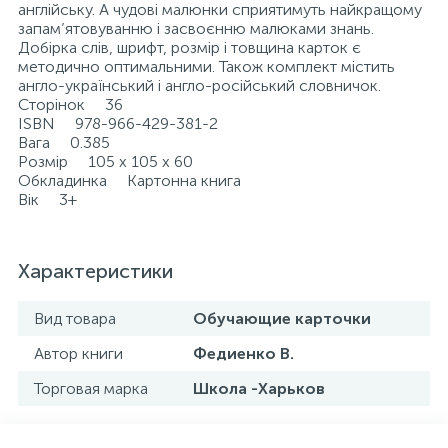
англійську. А чудові малюнки сприятимуть найкращому
запам’ятовуванню і засвоєнню малюками знань.
Добірка слів, шрифт, розмір і товщина карток є
методично оптимальними. Також комплект містить
англо-український і англо-російський словничок.
Сторінок 36
ISBN 978-966-429-381-2
Вага 0.385
Розмір 105 х 105 х 60
Обкладинка Картонна книга
Вік 3+
Характеристики
Вид товара
Обучающие карточки
Автор книги
Федиенко В.
Торговая марка
Школа -Харьков