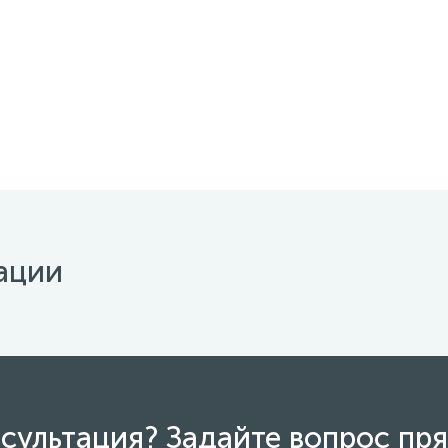
ации
сультация? Задайте вопрос пря