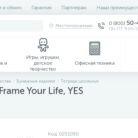
т и обмен
Гарантия
Партнерам
Наши преимущест
50-
0 (800)
Местоположение
ПН-ПТ 9:00-1
Игры, игрушки,
в и
детское
Офисная техника
творчество
ества
Бумажные изделия
Тетради школьные
rame Your Life, YES
Хозтовары
Код:
0251050