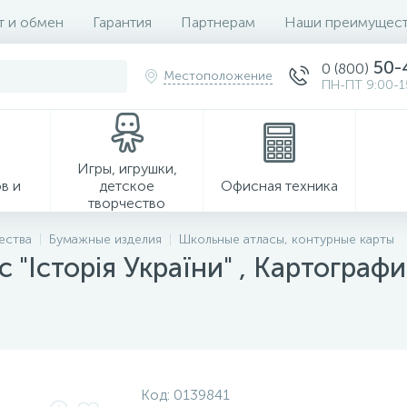
т и обмен
Гарантия
Партнерам
Наши преимущест
50-
0 (800)
Местоположение
ПН-ПТ 9:00-1
Игры, игрушки,
в и
детское
Офисная техника
творчество
ества
Бумажные изделия
Школьные атласы, контурные карты
 "Історія України" , Картограф
Хозтовары
Код:
0139841