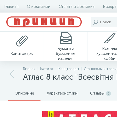
Главная
О компании
Оплата и доставка
Возвра
Бумага и
Всё для
Канцтовары
бумажные
художнико
изделия
хобби
Главная
Каталог
Канцтовары
Для школы и творч
Атлас 8 класс "Всесвітня 
Описание
Характеристики
Отзывы
0