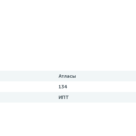
Атласы
134
ИПТ