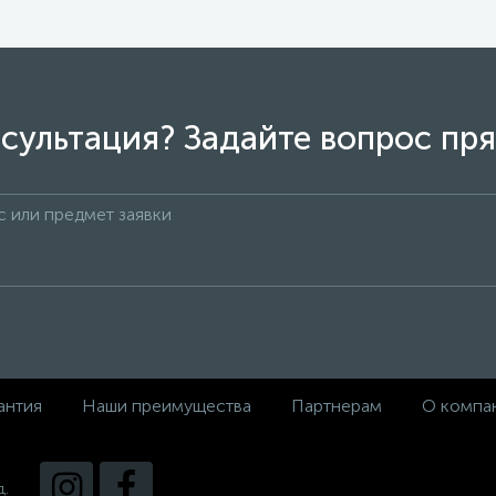
сультация? Задайте вопрос пря
антия
Наши преимущества
Партнерам
О компа
д.