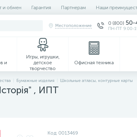
т и обмен
Гарантия
Партнерам
Наши преимущест
50-
0 (800)
Местоположение
ПН-ПТ 9:00-1
Игры, игрушки,
в и
детское
Офисная техника
творчество
ества
Бумажные изделия
Школьные атласы, контурные карты
Історія" , ИПТ
Хозтовары
Код:
0013469