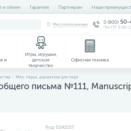
т и обмен
Гарантия
Партнерам
Наши преимущест
50-
0 (800)
Местоположение
ПН-ПТ 9:00-1
Игры, игрушки,
в и
детское
Офисная техника
творчество
ества
Мел, перья, держатели для пера
общего письма №111, Manuscri
Хозтовары
Код:
0242157