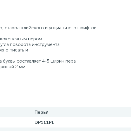
о, староанглийского и унциального шрифтов.
ококонечным пером.
угла поворота инструмента.
жно писать и
 буквы составляет 4-5 ширин пера.
ириной 2 мм.
Перья
DP111PL