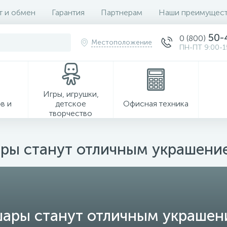
т и обмен
Гарантия
Партнерам
Наши преимущест
50-
0 (800)
Местоположение
ПН-ПТ 9:00-1
Игры, игрушки,
в и
детское
Офисная техника
творчество
ры станут отличным украшение
Хозтовары
шары станут отличным украшени