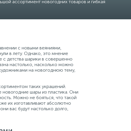
льшой ассортимент новогодних товаров и гибкая
равнении с новыми веяниями,
ли в лету. Однако, это мнение
е с детства шарики в совершенно
разна настолько, насколько можно
 художниками на новогоднюю тему,
сортиментом таких украшений.
 новогодние шары из пластика. Они
ность. Можно не бояться, что такой
акже их изготавливают абсолютно
 они вас будут настолько долго,
ами.