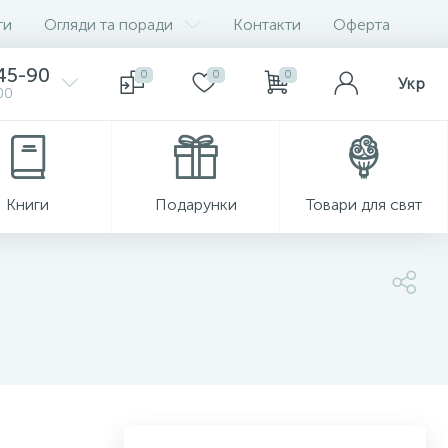
ги
Огляди та поради
Контакти
Оферта
-45-90
0
0
0
Укр
00
Книги
Подарунки
Товари для свят