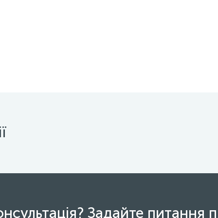
ї
онсультація? Задайте питання п