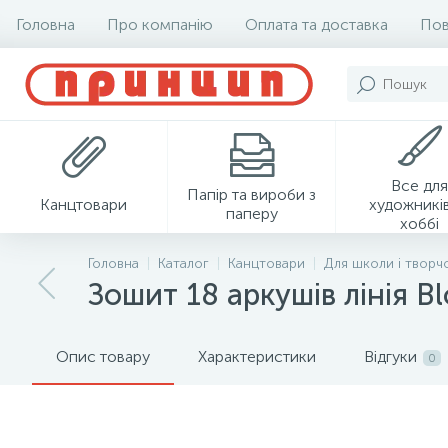
Головна
Про компанію
Оплата та доставка
Пов
Все для
Папір та вироби з
Канцтовари
художників
паперу
хоббі
Головна
Каталог
Канцтовари
Для школи і творч
Зошит 18 аркушів лінія Bl
Опис товару
Характеристики
Відгуки
0