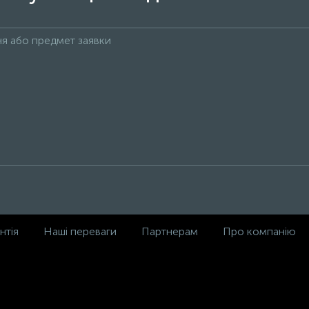
нтія
Наші переваги
Партнерам
Про компанію
,