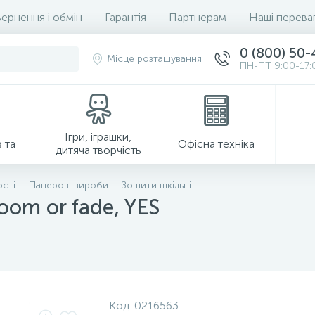
ернення і обмін
Гарантія
Партнерам
Наші перева
0 (800) 50
Місце розташування
ПН-ПТ 9:00-17:
Ігри, іграшки,
 та
Офісна техніка
дитяча творчість
ості
Паперові вироби
Зошити шкільні
oom or fade, YES
Господарські товари
Код:
0216563