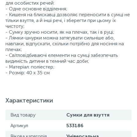
для особистих речей:
- Одне основне відділення;
- Кишеня на блискавці дозволяє переносити в сумці не
тільки взуття, а й інші речі, і зберегти при цьому їх
чистоту;
- Сумку зручно носити, як на плечах, так і в руці;
- Лямки-шнурки можна затягувати сильніше або,
навпаки, відпускати, скільки потрібно для носіння на
плечах;
- Світловідбиваючі елементи на сумці забезпечать
видимість дитини в темний час доби;
- Матеріал: поліестер;
- Розмір: 40 х 35 см
Характеристики
Вид товару
Сумки для взуття
Артикул
533186
Вікова категорія
Універсальна