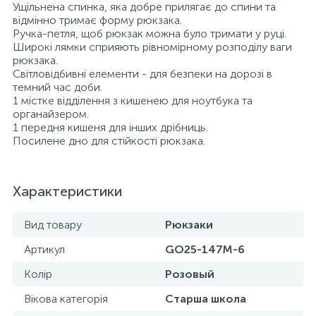
Ущільнена спинка, яка добре прилягає до спини та
відмінно тримає форму рюкзака.
Ручка-петля, щоб рюкзак можна було тримати у руці.
Широкі лямки сприяють рівномірному розподілу ваги
рюкзака.
Світловідбивні елементи - для безпеки на дорозі в
темний час доби.
1 містке відділення з кишенею для ноутбука та
органайзером.
1 передня кишеня для інших дрібниць.
Посилене дно для стійкості рюкзака.
Характеристики
Вид товару
Рюкзаки
Артикул
GO25-147M-6
Колір
Розовый
Вікова категорія
Старша школа