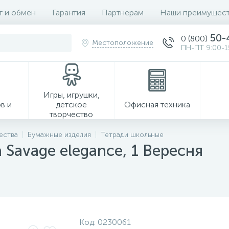
т и обмен
Гарантия
Партнерам
Наши преимущест
50-
0 (800)
Местоположение
ПН-ПТ 9:00-1
Игры, игрушки,
в и
детское
Офисная техника
творчество
ества
Бумажные изделия
Тетради школьные
 Savage elegance, 1 Вересня
Хозтовары
Код:
0230061