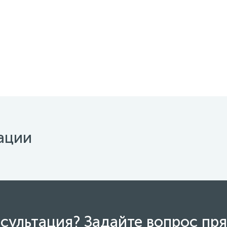
ации
сультация? Задайте вопрос пря