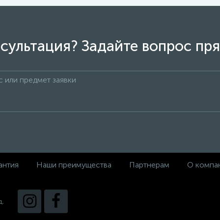
сультация? Задайте вопрос пря
антия
Наши преимущества
Партнерам
О компа
д.