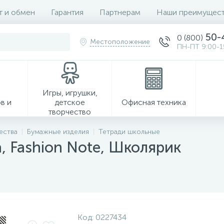
т и обмен
Гарантия
Партнерам
Наши преимущест
50-
0 (800)
Местоположение
ПН-ПТ 9:00-1
Игры, игрушки,
в и
детское
Офисная техника
творчество
ества
Бумажные изделия
Тетради школьные
а, Fashion Note, Школярик
Хозтовары
Код:
0227434