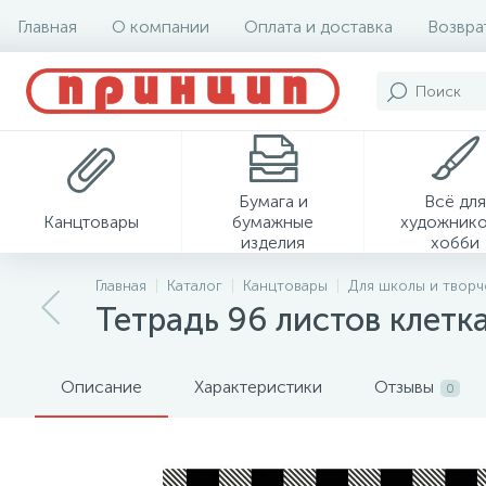
Главная
О компании
Оплата и доставка
Возвра
Бумага и
Всё для
Канцтовары
бумажные
художнико
изделия
хобби
Главная
Каталог
Канцтовары
Для школы и творч
Тетрадь 96 листов клетк
Описание
Характеристики
Отзывы
0