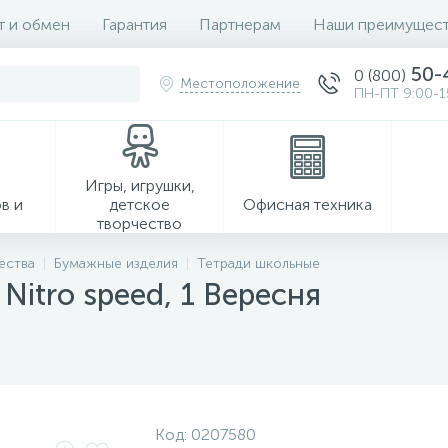
т и обмен
Гарантия
Партнерам
Наши преимущест
50-
0 (800)
Местоположение
ПН-ПТ 9:00-1
Игры, игрушки,
в и
детское
Офисная техника
творчество
ества
Бумажные изделия
Тетради школьные
Nitro speed, 1 Вересня
Хозтовары
Код:
0207580