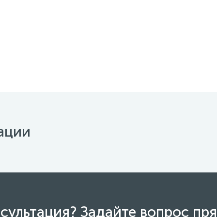
ации
сультация? Задайте вопрос пря