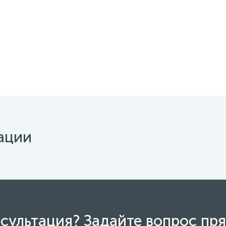
ации
сультация? Задайте вопрос пря