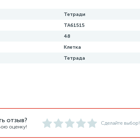
Тетради
ТА61515
48
Клетка
Тетрада
ть отзыв?
Сделайте выбор!
вою оценку!