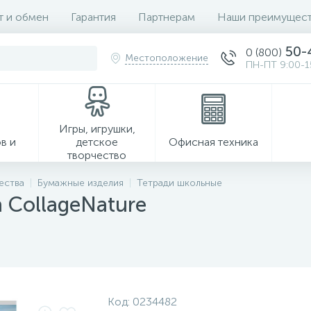
т и обмен
Гарантия
Партнерам
Наши преимущест
50-
0 (800)
Местоположение
ПН-ПТ 9:00-1
Игры, игрушки,
в и
детское
Офисная техника
творчество
ества
Бумажные изделия
Тетради школьные
а CollageNature
Хозтовары
Код:
0234482