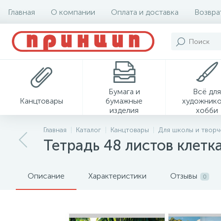
Главная
О компании
Оплата и доставка
Возвра
Бумага и
Всё для
Канцтовары
бумажные
художнико
изделия
хобби
Главная
Каталог
Канцтовары
Для школы и творч
Тетрадь 48 листов клетк
Описание
Характеристики
Отзывы
0