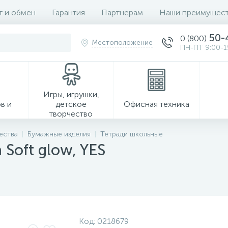
т и обмен
Гарантия
Партнерам
Наши преимущест
50-
0 (800)
Местоположение
ПН-ПТ 9:00-1
Игры, игрушки,
в и
детское
Офисная техника
творчество
ества
Бумажные изделия
Тетради школьные
 Soft glow, YES
Хозтовары
Код:
0218679