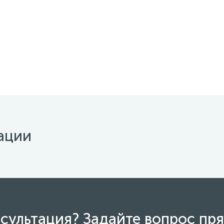
ации
сультация? Задайте вопрос пря