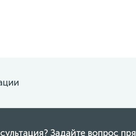
ации
сультация? Задайте вопрос пря