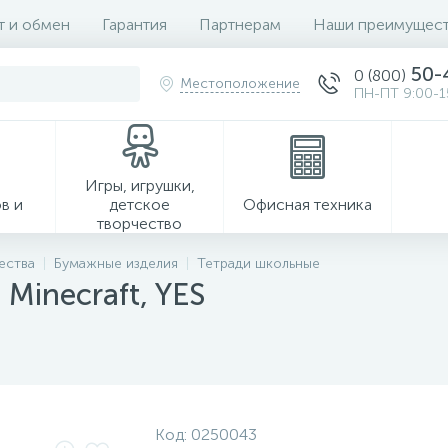
т и обмен
Гарантия
Партнерам
Наши преимущест
50-
0 (800)
Местоположение
ПН-ПТ 9:00-1
Игры, игрушки,
в и
детское
Офисная техника
творчество
ества
Бумажные изделия
Тетради школьные
 Minecraft, YES
Хозтовары
Код:
0250043