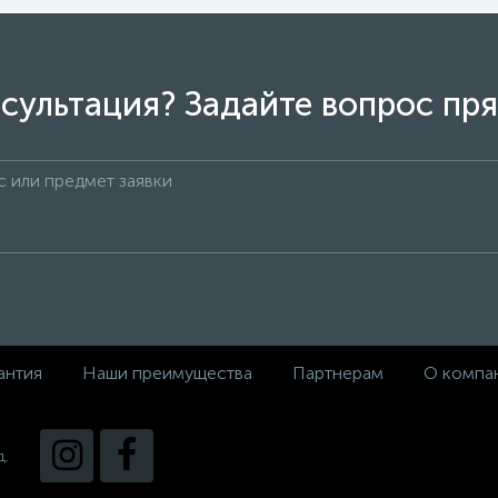
сультация? Задайте вопрос пря
антия
Наши преимущества
Партнерам
О компа
д.