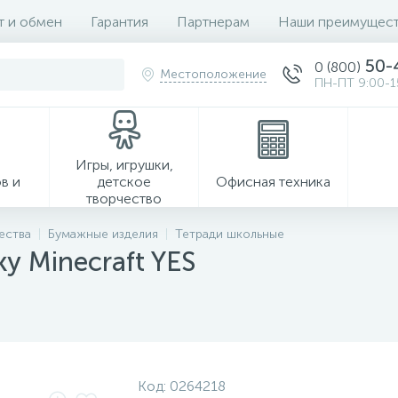
т и обмен
Гарантия
Партнерам
Наши преимущест
50-
0 (800)
Местоположение
ПН-ПТ 9:00-1
Игры, игрушки,
в и
детское
Офисная техника
творчество
ества
Бумажные изделия
Тетради школьные
ку Minecraft YES
Хозтовары
Код:
0264218