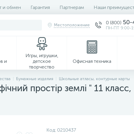
т и обмен
Гарантия
Партнерам
Наши преимущест
50-
0 (800)
Местоположение
ПН-ПТ 9:00-1
Игры, игрушки,
в и
детское
Офисная техника
творчество
ества
Бумажные изделия
Школьные атласы, контурные карты
ічний простір землі " 11 класс
Хозтовары
Код:
0210437