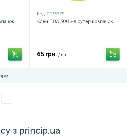
Код:
0035575
впачок
Клей ПВА 300 мл супер ковпачок
65 грн.
/ шт
арів
у з princip.ua