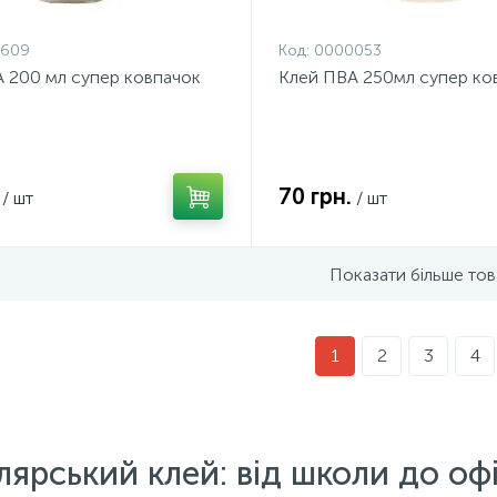
609
Код:
0000053
 200 мл супер ковпачок
Клей ПВА 250мл супер ко
70 грн.
/ шт
/ шт
Показати більше тов
1
2
3
4
ярський клей: від школи до офіс