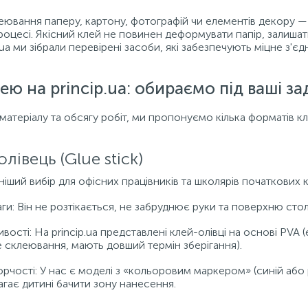
еювання паперу, картону, фотографій чи елементів декору —
оцесі. Якісний клей не повинен деформувати папір, залишати
p.ua ми зібрали перевірені засоби, які забезпечують міцне з'єд
ею на princip.ua: обираємо під ваші за
матеріалу та обсягу робіт, ми пропонуємо кілька форматів к
олівець (Glue stick)
ший вибір для офісних працівників та школярів початкових к
ги: Він не розтікається, не забруднює руки та поверхню сто
вості: На princip.ua представлені клей-олівці на основі PVA 
е склеювання, мають довший термін зберігання).
орчості: У нас є моделі з «кольоровим маркером» (синій або
гає дитині бачити зону нанесення.