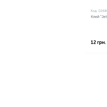
Код:
0268
Клей "Jet
12 грн.