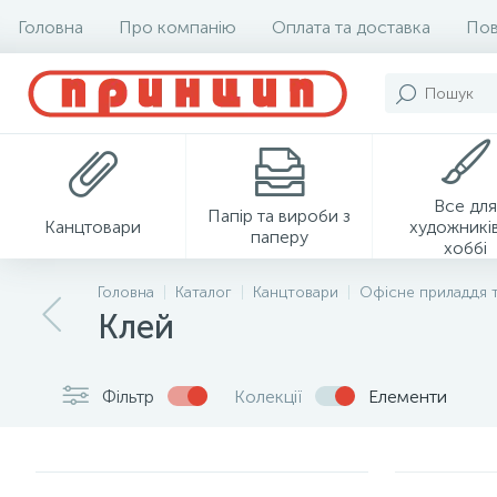
Головна
Про компанію
Оплата та доставка
Пов
Все для
Папір та вироби з
Канцтовари
художників
паперу
хоббі
Головна
Каталог
Канцтовари
Офісне приладдя 
Клей
Фільтр
Колекції
Елементи