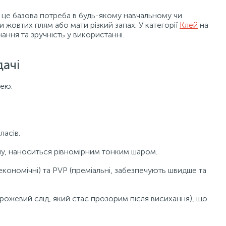
 це базова потреба в будь-якому навчальному чи
 жовтих плям або мати різкий запах. У категорії
Клей
на
нання та зручність у використанні.
дачі
лею:
ласів.
лу, наноситься рівномірним тонким шаром.
(економічні) та PVP (преміальні, забезпечують швидше та
 рожевий слід, який стає прозорим після висихання), що