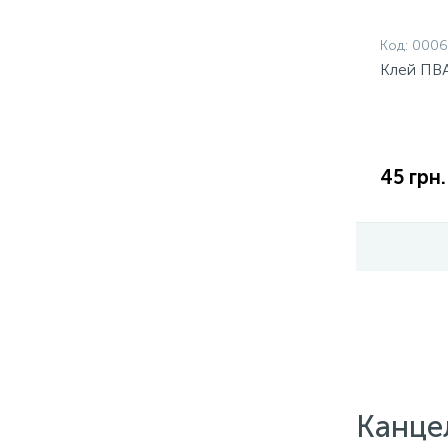
Код:
0006
Клей ПВА
45 грн.
Канцел