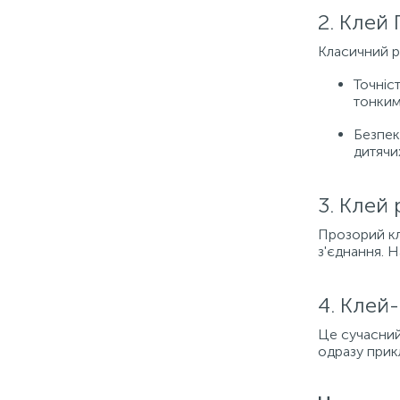
2. Клей 
Класичний р
Точніс
тонким
Безпек
дитячих
3. Клей
Прозорий кл
з'єднання. 
4. Клей
Це сучасний
одразу прик