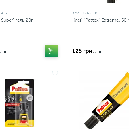
665
Код:
0243106
 Super" гель 20г
Клей "Pattex" Extreme, 50 
125 грн.
/ шт
/ шт