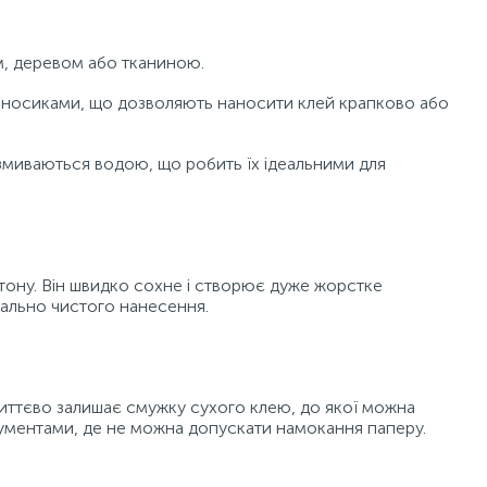
ом, деревом або тканиною.
и-носиками, що дозволяють наносити клей крапково або
о змиваються водою, що робить їх ідеальними для
тону. Він швидко сохне і створює дуже жорстке
мально чистого нанесення.
иттєво залишає смужку сухого клею, до якої можна
кументами, де не можна допускати намокання паперу.