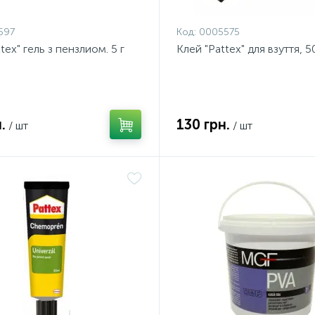
697
Код:
0005575
tex" гель з пензлиом. 5 г
Клей "Pattex" для взуття, 5
.
130 грн.
/ шт
/ шт