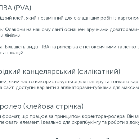
ПВА (PVA)
ідкий клей, який незамінний для складніших робіт із картон
ть: Флакони на нашому сайті оснащені зручними дозаторам
и лініями.
а: Більшість видів ПВА на princip.ua є нетоксичними та легк
 аплікацій.
 рідкий канцелярський (силікатний)
ей, який часто використовується для паперу та тонкого кар
На сайті доступні варіанти з аплікаторами-губками для макси
-ролер (клейова стрічка)
 формат, що працює за принципом коректора-ролера. Він м
леювати елемент. Ідеально для скрапбукінгу та роботи з до