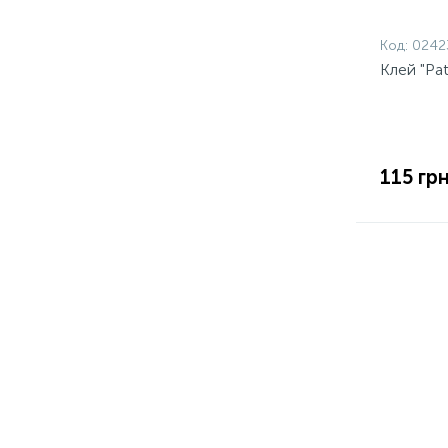
Код:
0242
Клей "Pa
115 грн