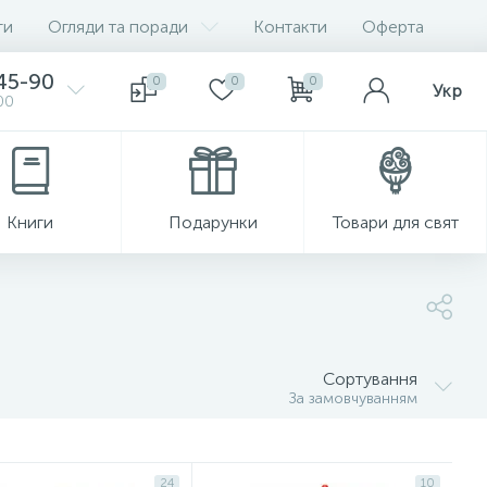
ги
Огляди та поради
Контакти
Оферта
-45-90
0
0
0
Укр
00
Книги
Подарунки
Товари для свят
Сортування
За замовчуванням
24
10