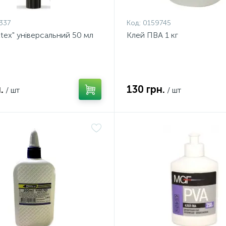
337
Код:
0159745
ttex" унiверсальний 50 мл
Клей ПВА 1 кг
.
130 грн.
/ шт
/ шт