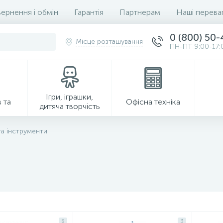
ернення і обмін
Гарантія
Партнерам
Наші перева
0 (800) 50
Місце розташування
ПН-ПТ 9:00-17:
Ігри, іграшки,
 та
Офісна техніка
дитяча творчість
та інструменти
Господарські товари
8
3