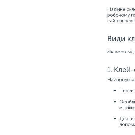
Надійне скл
робочому пр
сайті princi
Види кл
Залежно від 
1. Клей-
Найпопулярні
Перева
Особли
міцніш
Для тв
допома