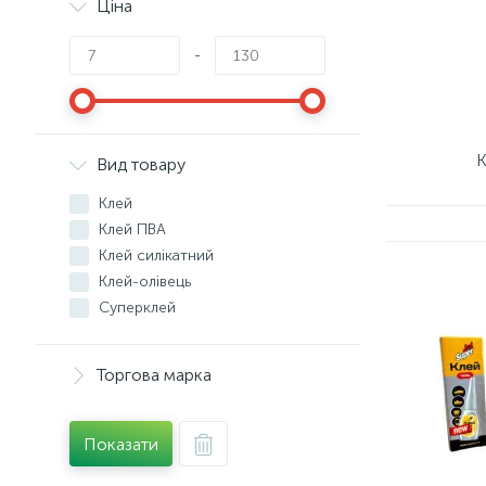
Ціна
-
К
Вид товару
Клей
Клей ПВА
Клей силікатний
Клей-олівець
Суперклей
Торгова марка
Показати