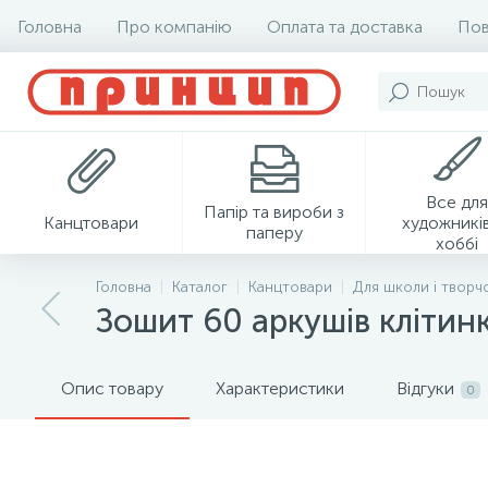
Головна
Про компанію
Оплата та доставка
Пов
Все для
Папір та вироби з
Канцтовари
художників
паперу
хоббі
Головна
Каталог
Канцтовари
Для школи і творч
Зошит 60 аркушів клітинк
Опис товару
Характеристики
Відгуки
0