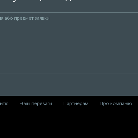
нтія
Наші переваги
Партнерам
Про компанію
,