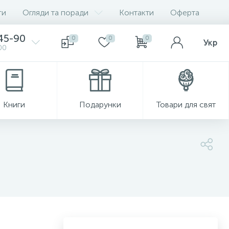
ги
Огляди та поради
Контакти
Оферта
-45-90
0
0
0
Укр
00
Книги
Подарунки
Товари для свят