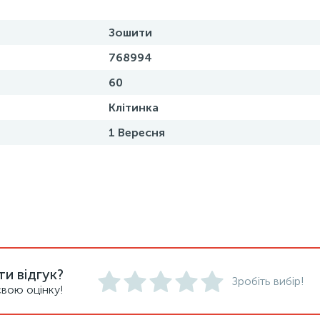
Зошити
768994
60
Клітинка
1 Вересня
и відгук?
Зробіть вибір!
вою оцінку!