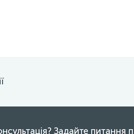
ї
онсультація? Задайте питання п