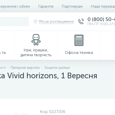
ернення і обмін
Гарантія
Партнерам
Наші перева
0 (800) 50
Місце розташування
ПН-ПТ 9:00-17:
Ігри, іграшки,
 та
Офісна техніка
дитяча творчість
ості
Паперові вироби
Зошити шкільні
а Vivid horizons, 1 Вересня
Господарські товари
Код:
0227206