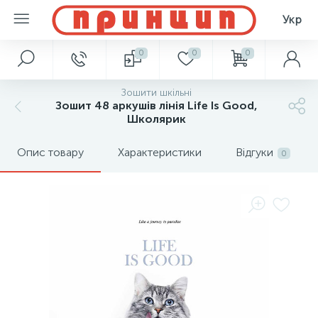
Укр
0
0
0
Зошити шкільні
Зошит 48 аркушів лінія Life Is Good,
Школярик
Опис товару
Характеристики
Відгуки
0