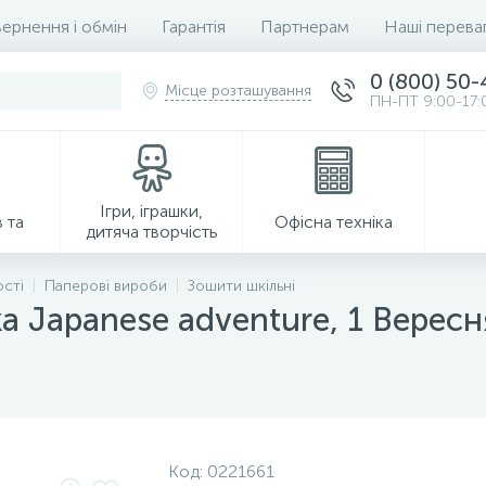
ернення і обмін
Гарантія
Партнерам
Наші перева
0 (800) 50
Місце розташування
ПН-ПТ 9:00-17:
Ігри, іграшки,
 та
Офісна техніка
дитяча творчість
ості
Паперові вироби
Зошити шкільні
а Japanese adventure, 1 Вересн
Господарські товари
Код:
0221661