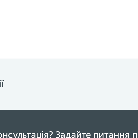
ї
онсультація? Задайте питання п