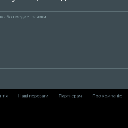
нтія
Наші переваги
Партнерам
Про компанію
,