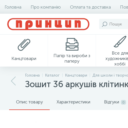
Головна
Про компанію
Оплата та доставка
Пов
Все для
Папір та вироби з
Канцтовари
художників
паперу
хоббі
Головна
Каталог
Канцтовари
Для школи і творч
Зошит 36 аркушів клітинк
Опис товару
Характеристики
Відгуки
0