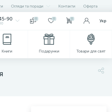
ги
Огляди та поради
Контакти
Оферта
-45-90
0
0
0
Укр
00
Книги
Подарунки
Товари для свят
я