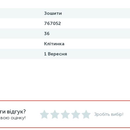
Зошити
767052
36
Клітинка
1 Вересня
и відгук?
Зробіть вибір!
вою оцінку!