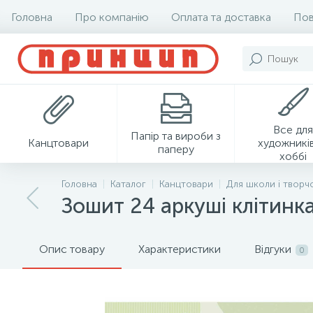
Головна
Про компанію
Оплата та доставка
Пов
Все для
Папір та вироби з
Канцтовари
художників
паперу
хоббі
Головна
Каталог
Канцтовари
Для школи і творч
Зошит 24 аркуші клітинк
Опис товару
Характеристики
Відгуки
0