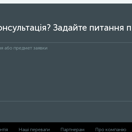
онсультація? Задайте питання п
нтія
Наші переваги
Партнерам
Про компанію