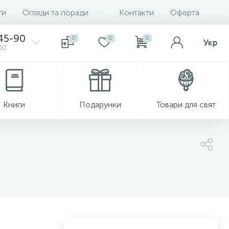
ги
Огляди та поради
Контакти
Оферта
-45-90
0
0
0
Укр
00
Книги
Подарунки
Товари для свят