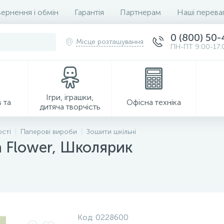
ернення і обмін
Гарантія
Партнерам
Наші перева
0 (800) 50
Місце розташування
ПН-ПТ 9:00-17:
Ігри, іграшки,
 та
Офісна техніка
дитяча творчість
ості
Паперові вироби
Зошити шкільні
а Flower, Школярик
Господарські товари
Код:
0228600