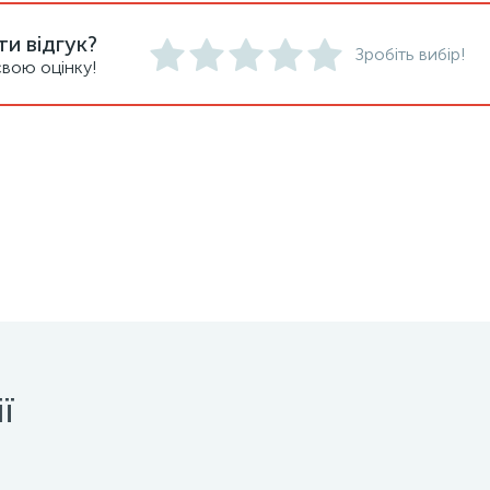
и відгук?
Зробіть вибір!
вою оцінку!
ї