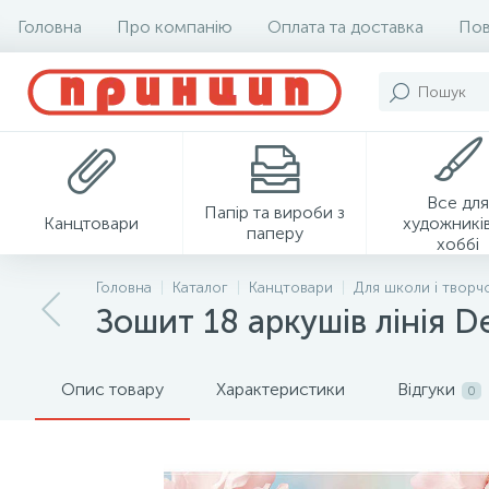
Головна
Про компанію
Оплата та доставка
Пов
Все для
Папір та вироби з
Канцтовари
художників
паперу
хоббі
Головна
Каталог
Канцтовари
Для школи і творч
Зошит 18 аркушів лінія D
Опис товару
Характеристики
Відгуки
0