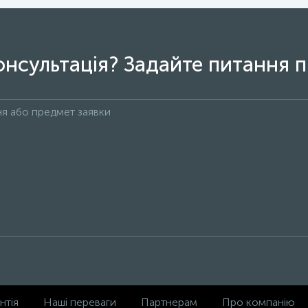
онсультація? Задайте питання п
нтія
Наші переваги
Партнерам
Про компанію