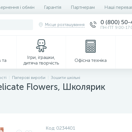
ернення і обмін
Гарантія
Партнерам
Наші перева
0 (800) 50
Місце розташування
ПН-ПТ 9:00-17:
Ігри, іграшки,
 та
Офісна техніка
дитяча творчість
ості
Паперові вироби
Зошити шкільні
elicate Flowers, Школярик
Господарські товари
Код:
0234401