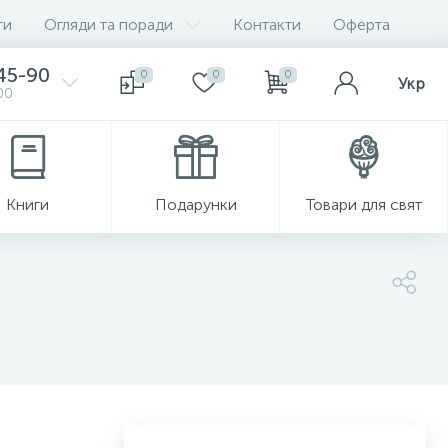
ги
Огляди та поради
Контакти
Оферта
-45-90
0
0
0
Укр
00
Книги
Подарунки
Товари для свят