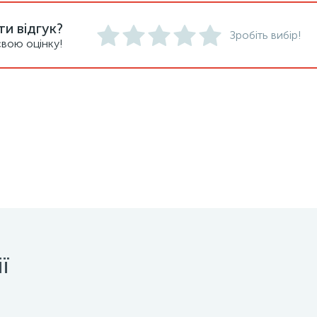
и відгук?
Зробіть вибір!
вою оцінку!
ї