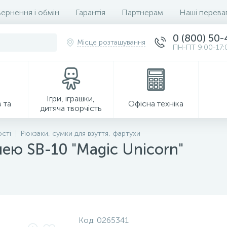
ернення і обмін
Гарантія
Партнерам
Наші перева
0 (800) 50
Місце розташування
ПН-ПТ 9:00-17:
Ігри, іграшки,
 та
Офісна техніка
дитяча творчість
ості
Рюкзаки, сумки для взуття, фартухи
нею SB-10 "Magic Unicorn"
Господарські товари
Код:
0265341