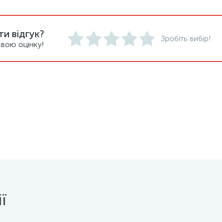
и відгук?
Зробіть вибір!
вою оцінку!
ї