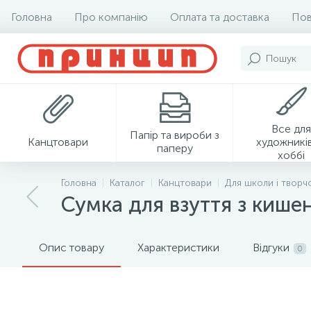
Головна
Про компанію
Оплата та доставка
Пов
Все для
Папір та вироби з
Канцтовари
художників
паперу
хоббі
Головна
Каталог
Канцтовари
Для школи і творч
Сумка для взуття з кише
Опис товару
Характеристики
Відгуки
0