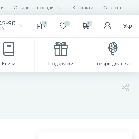
ги
Огляди та поради
Контакти
Оферта
-45-90
0
0
0
Укр
00
Книги
Подарунки
Товари для свят