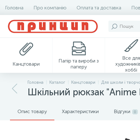
Головна
Про компанію
Оплата та доставка
Пов
Все для
Папір та вироби з
Канцтовари
художників
паперу
хоббі
Головна
Каталог
Канцтовари
Для школи і творч
Шкільний рюкзак "Anime
Опис товару
Характеристики
Відгуки
0