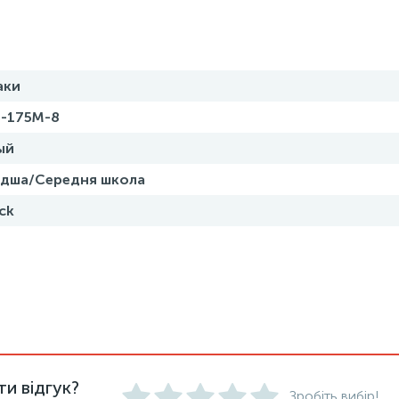
аки
-175M-8
ый
дша/Середня школа
ck
и відгук?
Зробіть вибір!