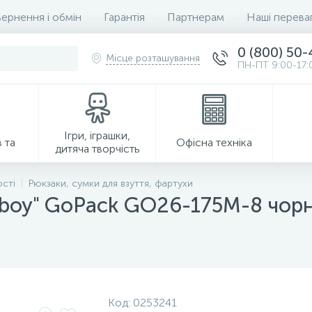
ернення і обмін
Гарантія
Партнерам
Наші перева
0 (800) 50
Місце розташування
ПН-ПТ 9:00-17:
Ігри, іграшки,
 та
Офісна техніка
дитяча творчість
ості
Рюкзаки, сумки для взуття, фартухи
 boy" GoPack GO26-175M-8 чор
Господарські товари
Код:
0253241