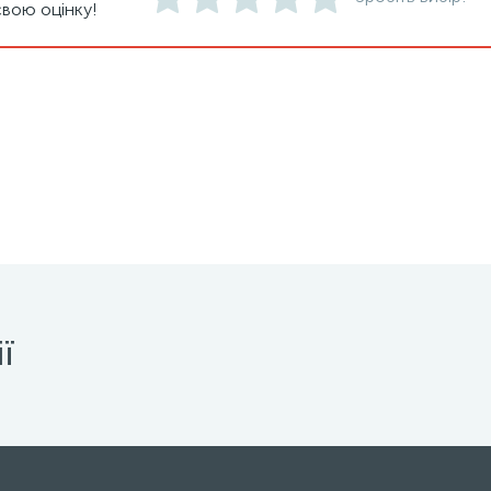
вою оцінку!
ї