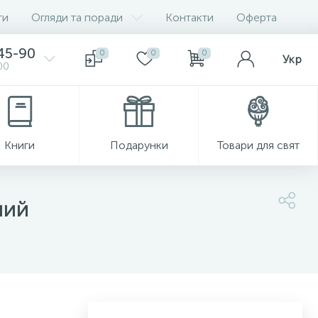
ги
Огляди та поради
Контакти
Оферта
-45-90
0
0
0
Укр
00
Книги
Подарунки
Товари для свят
ний