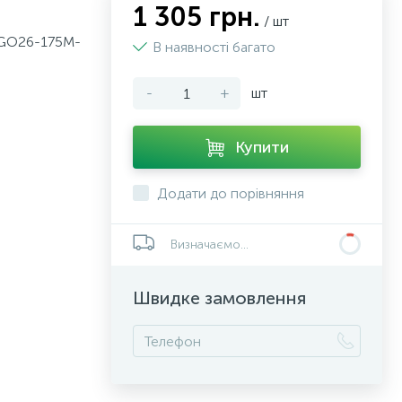
1 305 грн.
/ шт
 GO26-175M-
В наявності багато
-
+
шт
Купити
Додати до порівняння
Визначаємо...
Швидке замовлення