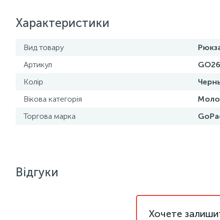
Характеристики
Вид товару
Рюкз
Артикул
GO26
Колір
Черн
Вікова категорія
Моло
Торгова марка
GoPa
Відгуки
Хочете залишит