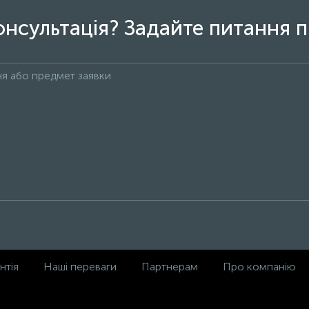
онсультація? Задайте питання п
нтія
Наші переваги
Партнерам
Про компанію