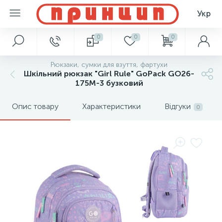
Укр
0
0
0
Рюкзаки, сумки для взуття, фартухи
Шкільний рюкзак "Girl Rule" GoPack GO26-
175M-3 бузковий
Опис товару
Характеристики
Відгуки
0