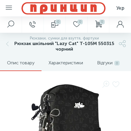
Укр
0
0
0
Рюкзаки, сумки для взуття, фартухи
Рюкзак шкільний "Lazy Cat" T-105M 550315
чорний
Опис товару
Характеристики
Відгуки
0