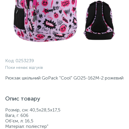
Код:
0253239
Поки немає відгуків
Рюкзак шкільний GoPack "Cool" GO25-162M-2 рожевий
Опис товару
Розмір, см: 40,5х28,5х17,5
Вага, г: 606
Об'єм, л: 16,5
Матеріал: поліестер"