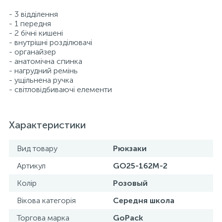
- 3 відділення
- 1 передня
- 2 бічні кишені
- внутрішні розділювачі
- органайзер
- анатомічна спинка
- нагрудний ремінь
- ущільнена ручка
- світловідбиваючі елементи
Характеристики
Вид товару
Рюкзаки
Артикул
GO25-162M-2
Колір
Розовый
Вікова категорія
Середня школа
Торгова марка
GoPack