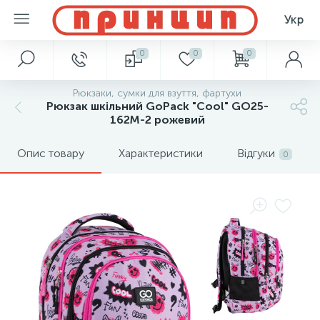
Укр
0
0
0
Рюкзаки, сумки для взуття, фартухи
Рюкзак шкільний GoPack "Cool" GO25-
162M-2 рожевий
Опис товару
Характеристики
Відгуки
0