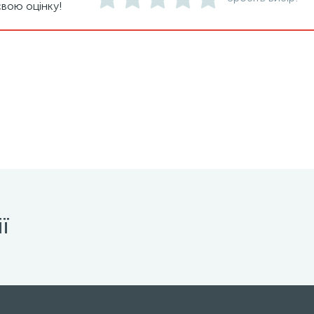
вою оцінку!
ї