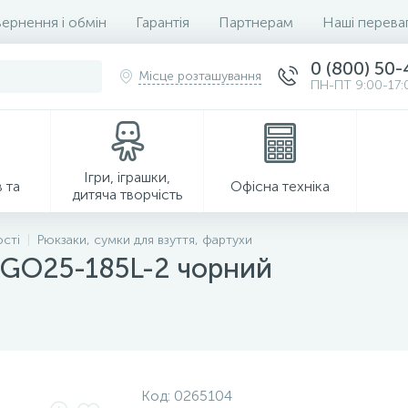
ернення і обмін
Гарантія
Партнерам
Наші перева
0 (800) 50
Місце розташування
ПН-ПТ 9:00-17:
Ігри, іграшки,
 та
Офісна техніка
дитяча творчість
ості
Рюкзаки, сумки для взуття, фартухи
 GO25-185L-2 чорний
Господарські товари
Код:
0265104