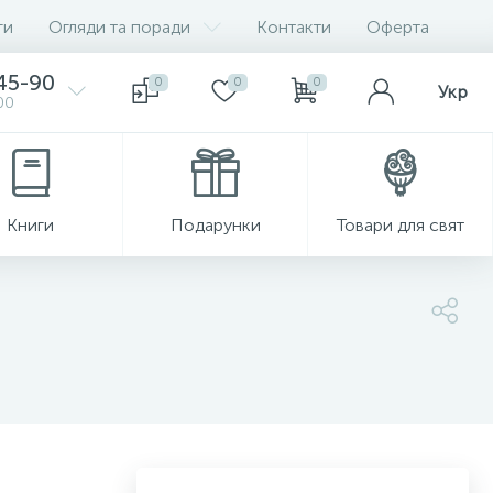
ги
Огляди та поради
Контакти
Оферта
-45-90
0
0
0
Укр
00
Книги
Подарунки
Товари для свят