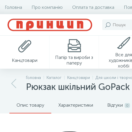
Головна
Про компанію
Оплата та доставка
Пов
Все для
Папір та вироби з
Канцтовари
художників
паперу
хоббі
Головна
Каталог
Канцтовари
Для школи і творч
Рюкзак шкільний GoPack
Опис товару
Характеристики
Відгуки
0