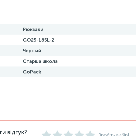
Рюкзаки
GO25-185L-2
Черный
Старша школа
GoPack
и відгук?
Зробіть вибір!