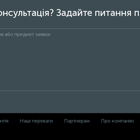
онсультація? Задайте питання п
нтія
Наші переваги
Партнерам
Про компанію