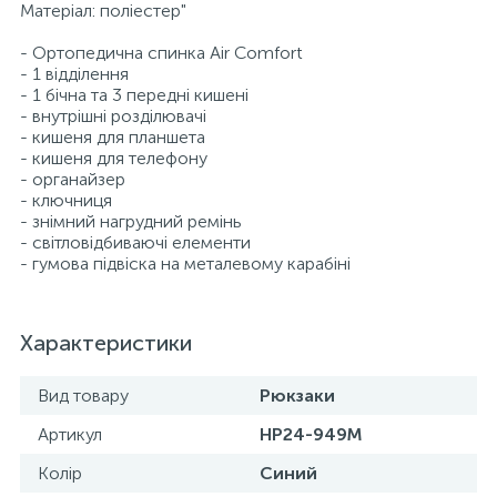
Матеріал: поліестер"
- Ортопедична спинка Air Comfort
- 1 відділення
- 1 бічна та 3 передні кишені
- внутрішні розділювачі
- кишеня для планшета
- кишеня для телефону
- органайзер
- ключниця
- знімний нагрудний ремінь
- світловідбиваючі елементи
- гумова підвіска на металевому карабіні
Характеристики
Вид товару
Рюкзаки
Артикул
HP24-949M
Колір
Синий