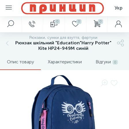
Укр
0
0
0
Рюкзаки, сумки для взуття, фартухи
Рюкзак шкільний "Education"Harry Potter"
Kite HP24-949M синій
Опис товару
Характеристики
Відгуки
0