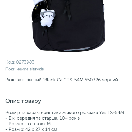
Код:
0273983
Поки немає відгуків
Рюкзак шкільний "Black Cat" ТS-54M 550326 чорний
Опис товару
Розмір та характеристики м'якого рюкзака Yes TS-54M:
- Вік: середня та старша, 10+ років
- Розмір за сіткою: M
- Розмір: 42 х 27 х 14 см