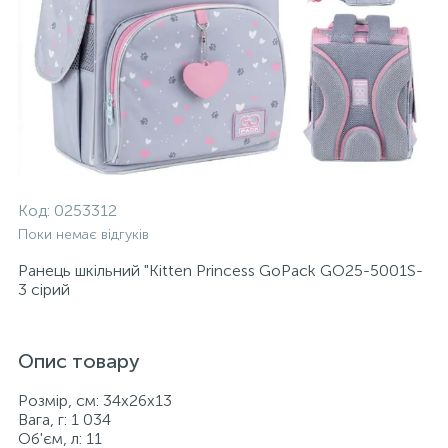
Код:
0253312
Поки немає відгуків
Ранець шкільний "Kitten Princess GoPack GO25-5001S-
3 сірий
Опис товару
Розмір, см: 34х26х13
Вага, г: 1 034
Об'єм, л: 11