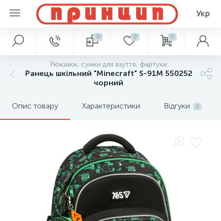
Укр
0
0
0
Рюкзаки, сумки для взуття, фартухи
Ранець шкільний "Minecraft" S-91M 550252
чорний
Опис товару
Характеристики
Відгуки
0