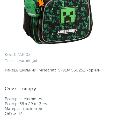
Код:
0273608
Поки немає відгуків
Ранець шкільний "Minecraft" S-91M 550252 чорний
Опис товару
Розмір за сіткою: M
Розмір: 38 х 29 х 13 см
Матеріал: поліестер
Об'єм: 14 л