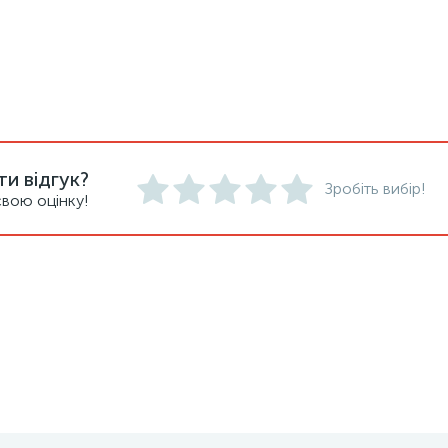
и відгук?
Зробіть вибір!
вою оцінку!