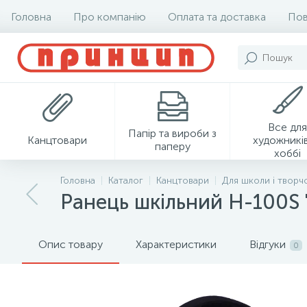
Головна
Про компанію
Оплата та доставка
Пов
Все для
Папір та вироби з
Канцтовари
художників
паперу
хоббі
Головна
Каталог
Канцтовари
Для школи і творч
Ранець шкільний H-100S 
Опис товару
Характеристики
Відгуки
0