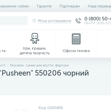
ернення і обмін
Гарантія
Партнерам
Наші перева
0 (800) 50
Місце розташування
ПН-ПТ 9:00-17:
Ігри, іграшки,
 та
Офісна техніка
дитяча творчість
ості
Рюкзаки, сумки для взуття, фартухи
"Pusheen" 550206 чорний
Господарські товари
Код:
0265866