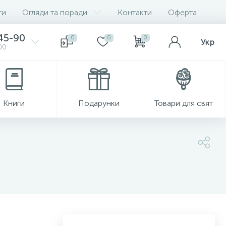
ги
Огляди та поради
Контакти
Оферта
-45-90
0
0
0
Укр
00
Книги
Подарунки
Товари для свят