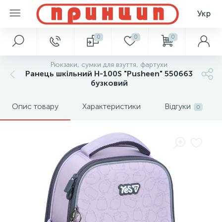
Укр
0
0
0
Рюкзаки, сумки для взуття, фартухи
Ранець шкільний H-100S "Pusheen" 550663
бузковий
Опис товару
Характеристики
Відгуки
0