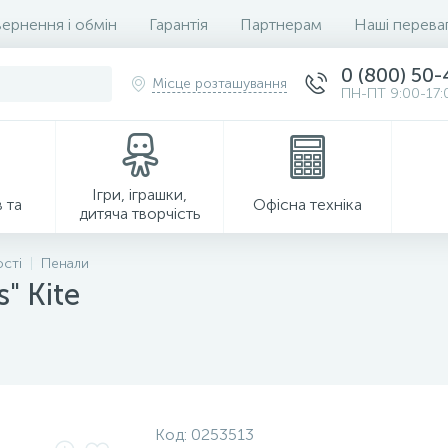
ернення і обмін
Гарантія
Партнерам
Наші перева
0 (800) 50
Місце розташування
ПН-ПТ 9:00-17:
Ігри, іграшки,
 та
Офісна техніка
дитяча творчість
ості
Пенали
" Kite
Господарські товари
Код:
0253513