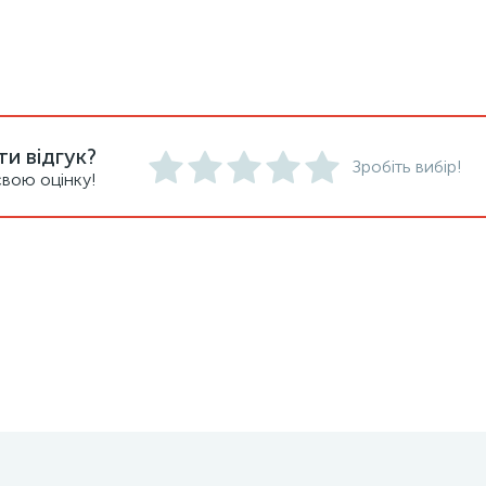
и відгук?
Зробіть вибір!
вою оцінку!