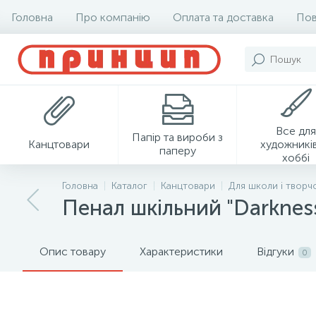
Головна
Про компанію
Оплата та доставка
Пов
Все для
Папір та вироби з
Канцтовари
художників
паперу
хоббі
Головна
Каталог
Канцтовари
Для школи і творч
Пенал шкільний "Darkness
Опис товару
Характеристики
Відгуки
0