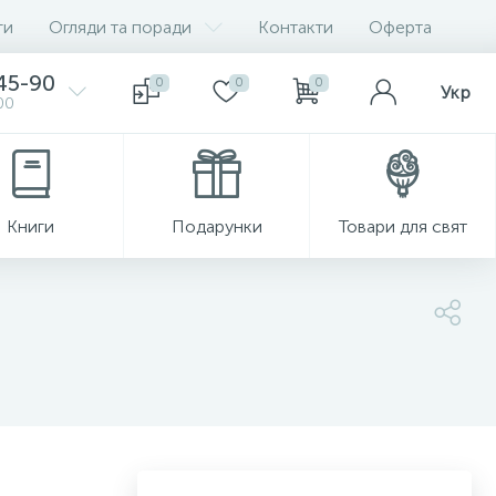
ги
Огляди та поради
Контакти
Оферта
-45-90
0
0
0
Укр
00
Книги
Подарунки
Товари для свят