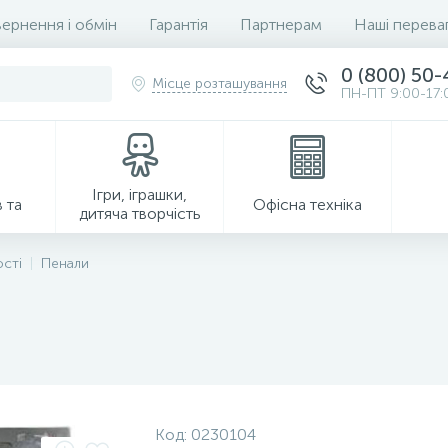
ернення і обмін
Гарантія
Партнерам
Наші перева
0 (800) 50
Місце розташування
ПН-ПТ 9:00-17:
Ігри, іграшки,
 та
Офісна техніка
дитяча творчість
ості
Пенали
Господарські товари
Код:
0230104