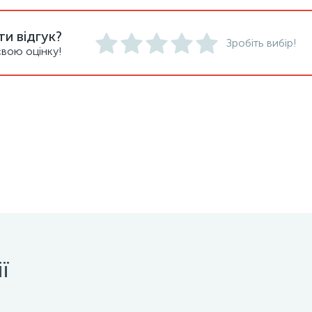
и відгук?
Зробіть вибір!
вою оцінку!
ї