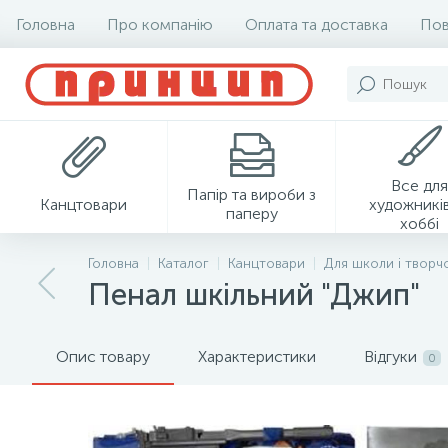
Головна
Про компанію
Оплата та доставка
Пов
Все для
Папір та вироби з
Канцтовари
художників
паперу
хоббі
Головна
Каталог
Канцтовари
Для школи і творч
Пенал шкільний "Джип"
Опис товару
Характеристики
Відгуки
0