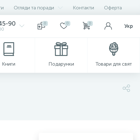
ги
Огляди та поради
Контакти
Оферта
-45-90
0
0
0
Укр
00
Книги
Подарунки
Товари для свят