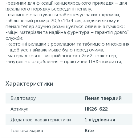
-резинки для фіксації канцелярського приладдя – для
ідеального порядку всередині пеналу;
-тканинне окантування забезпечує захист кромки;
-збільшений розмір 20,5x14x4 см, завдяки якому в
пеналі тепер зручно розміщується олівець з гумкою;
-міцні матеріали та надійна фурнітура – гарантія довгої
служби;
-картонні вкладки з розкладом та таблицею множення
– щоб усе найважливіше було перед очима;
-матеріал зовні – міцний зносостійкий поліестер;
-внутрішнє оздоблення – практичне ПВХ-покриття;
Характеристики
Вид товару
Пенал твердий
Артикул
HK26-622
Додаткові характеристики
1 відділення
Торгова марка
Kite