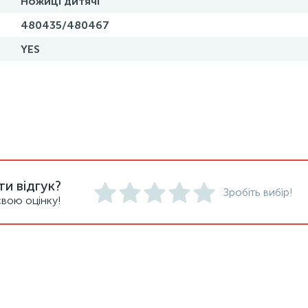
Ножиці дитячі
480435/480467
YES
и відгук?
Зробіть вибір!
вою оцінку!