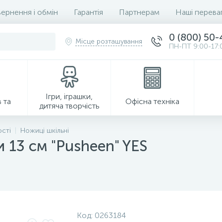
ернення і обмін
Гарантія
Партнерам
Наші перева
0 (800) 50
Місце розташування
ПН-ПТ 9:00-17:
Ігри, іграшки,
 та
Офісна техніка
дитяча творчість
ості
Ножиці шкільні
 13 см "Pusheen" YES
Господарські товари
Код:
0263184