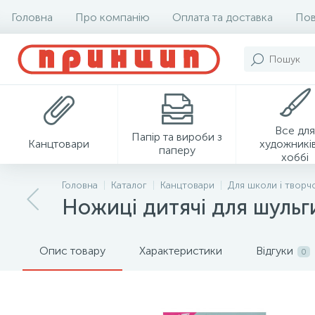
Головна
Про компанію
Оплата та доставка
Пов
Все для
Папір та вироби з
Канцтовари
художників
паперу
хоббі
Головна
Каталог
Канцтовари
Для школи і творч
Ножиці дитячі для шульги
Опис товару
Характеристики
Відгуки
0