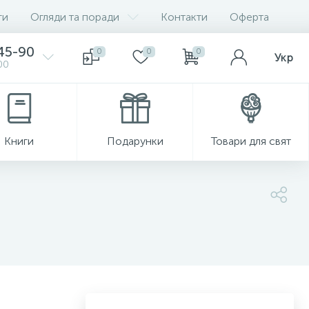
ги
Огляди та поради
Контакти
Оферта
-45-90
0
0
0
Укр
00
Книги
Подарунки
Товари для свят