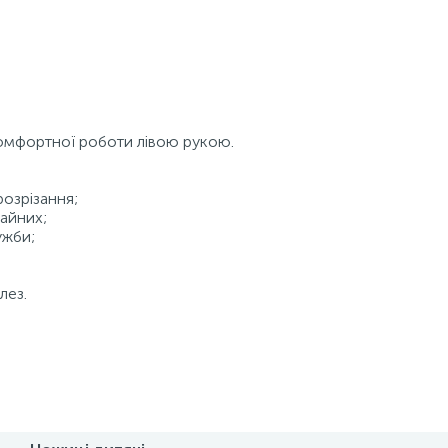
комфортної роботи лівою рукою.
розрізання;
чайних;
ужби;
лез.